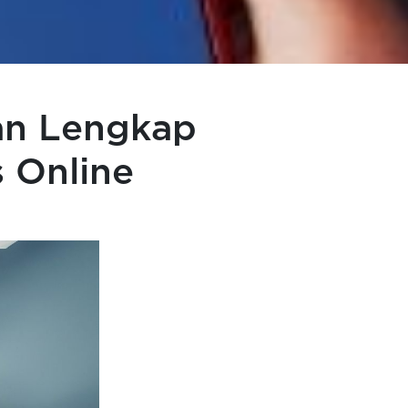
an Lengkap
 Online