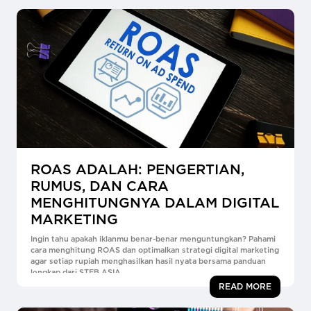
ROAS ADALAH: PENGERTIAN,
RUMUS, DAN CARA
MENGHITUNGNYA DALAM DIGITAL
MARKETING
Ingin tahu apakah iklanmu benar-benar menguntungkan? Pahami
cara menghitung ROAS dan optimalkan strategi digital marketing
agar setiap rupiah menghasilkan hasil nyata bersama panduan
lengkap dari STEB ASIA.
READ MORE